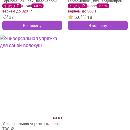
Гермомешок , пвх, водонепроницаемый 15 л
Гермомешок , пвх, водонепроницаемый 20 л
1 050 ₽
1 740
1 010 ₽
1 560
-40 %
-35 %
вернём до 320 ₽
вернём до 300 ₽
27
5.0
18
В корзину
В корзину
Универсальная упряжка для саней-волокуш
730 ₽