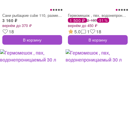
Сани рыбацкие cube 110, размер 114×61×24
Гермомешок , пвх, водонепроницаемый 40 л
3 160 ₽
1 500 ₽
2 180
-31 %
вернём до 370 ₽
вернём до 450 ₽
18
5.0
1
18
В корзину
В корзину