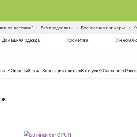
латная доставка*
без предоплаты
бесплатная примерка
Домашняя одежда
Косметика
Женская 
он 📌
Офисный стиль
Коллекция платьев
В отпуск ✈️
Сделано в России
PUR