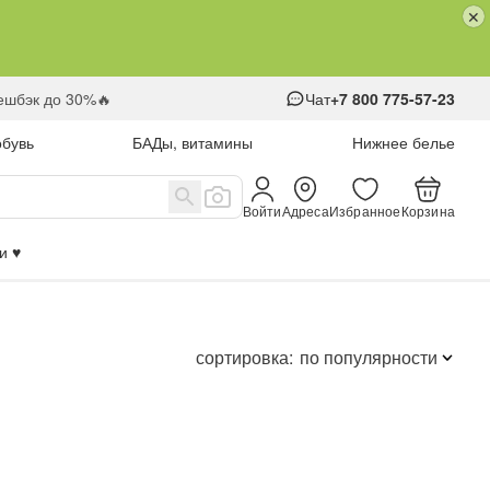
кешбэк до 30%🔥
Чат
+7 800 775-57-23
обувь
БАДы, витамины
Нижнее белье
Войти
Адреса
Избранное
Корзина
 ♥️
сортировка:
по популярности