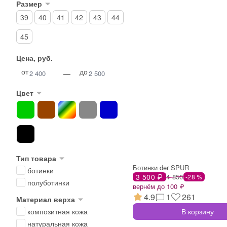
Размер
39
40
41
42
43
44
45
Цена, руб.
от
до
—
Цвет
Тип товара
Ботинки der SPUR
ботинки
3 500 ₽
4 850
-28 %
полуботинки
вернём до 100 ₽
4.9
1
261
Материал верха
В корзину
композитная кожа
натуральная кожа