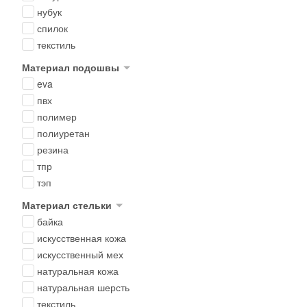
нубук
спилок
текстиль
Материал подошвы
eva
пвх
полимер
полиуретан
резина
тпр
тэп
Материал стельки
байка
искусственная кожа
искусственный мех
натуральная кожа
натуральная шерсть
текстиль