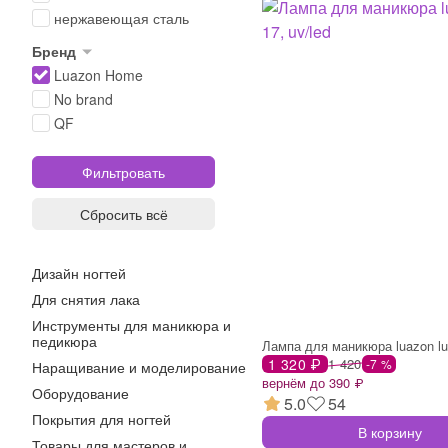
нержавеющая сталь
Бренд
Luazon Home
No brand
QF
Сбросить всё
Дизайн ногтей
Для снятия лака
Инструменты для маникюра и
педикюра
Лампа для маникюра luazon luf
1 320 ₽
1 420
-7 %
Наращивание и моделирование
вернём до 390 ₽
Оборудование
5.0
54
Покрытия для ногтей
В корзину
Товары для мастеров и