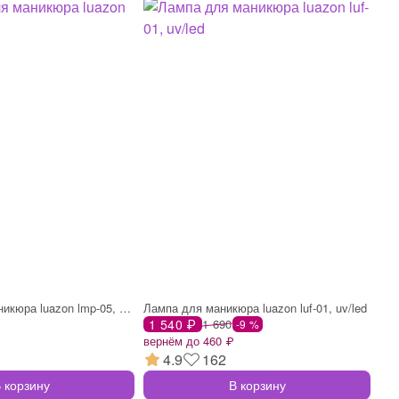
Пылесос для маникюра luazon lmp-05, 40 в
Лампа для маникюра luazon luf-01, uv/led
1 540 ₽
1 690
-9 %
вернём до 460 ₽
4.9
162
 корзину
В корзину