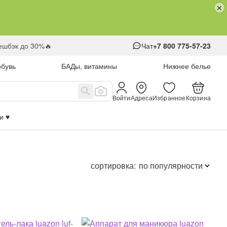
кешбэк до 30%🔥
Чат
+7 800 775-57-23
обувь
БАДы, витамины
Нижнее белье
Войти
Адреса
Избранное
Корзина
 ♥️
сортировка:
по популярности