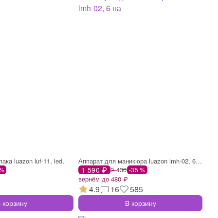
ка luazon luf-11, led,
Аппарат для маникюра luazon lmh-02, 6 на
1 590 ₽
2 430
 %
-35 %
вернём до 480 ₽
4.9
16
585
 корзину
В корзину