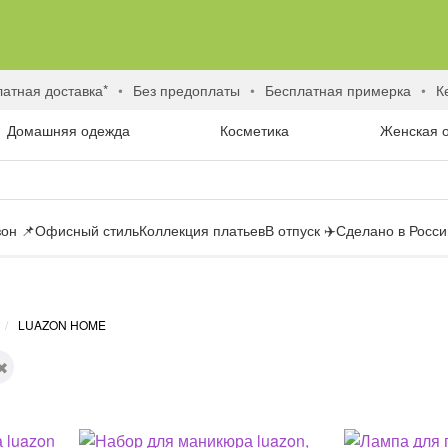
латная доставка*
без предоплаты
бесплатная примерка
Домашняя одежда
Косметика
Женская 
он 📌
Офисный стиль
Коллекция платьев
В отпуск ✈️
Сделано в России
LUAZON HOME