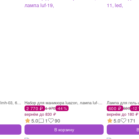
Аппарат для маникюра luazon lmh-03, 6 на
Набор для маникюра luazon, лампа luf-19,
Лампа для гель-ла
2 770 ₽
4 970
600 ₽
680
-44 %
-12
вернём до 830 ₽
вернём до 180 ₽
5.0
1
90
5.0
171
В корзину
В