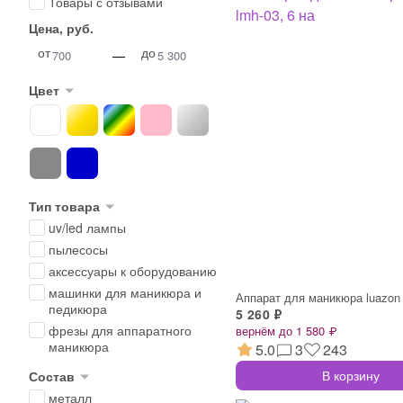
Товары с отзывами
Цена, руб.
от
до
—
Цвет
Тип товара
uv/led лампы
пылесосы
аксессуары к оборудованию
машинки для маникюра и
педикюра
5 260 ₽
фрезы для аппаратного
вернём до 1 580 ₽
маникюра
5.0
3
243
В корзину
Состав
металл