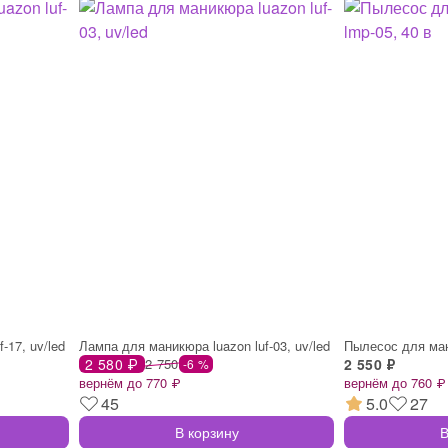
-17, uv/led
Лампа для маникюра luazon luf-03, uv/led
2 580 ₽
2 750
2 550 ₽
-6 %
вернём до 770 ₽
вернём до 760 ₽
45
5.0
27
В корзину
В