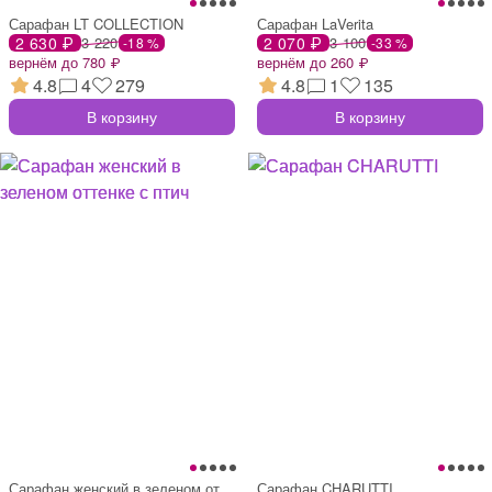
Сарафан LT COLLECTION
Сарафан LaVerita
2 630 ₽
3 220
2 070 ₽
3 100
-18 %
-33 %
вернём до 780 ₽
вернём до 260 ₽
4.8
4
279
4.8
1
135
В корзину
В корзину
Сарафан женский в зеленом оттенке с птич
Сарафан CHARUTTI