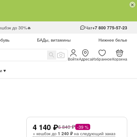
кешбэк до 30%🔥
Чат
+7 800 775-57-23
обувь
БАДы, витамины
Нижнее белье
Войти
Адреса
Избранное
Корзина
 ♥️
4 140 ₽
6 840 ₽
-39 %
+ кешбэк до
1 240 ₽
на следующий заказ