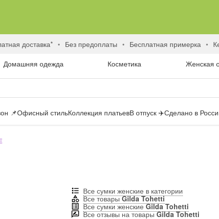
латная доставка*
без предоплаты
бесплатная примерка
Домашняя одежда
Косметика
Женская 
он 📌
Офисный стиль
Коллекция платьев
В отпуск ✈️
Сделано в России
Е
Все сумки женские в категории
Все товары
Gilda Tohetti
Все сумки женские
Gilda Tohetti
Все отзывы на товары
Gilda Tohetti