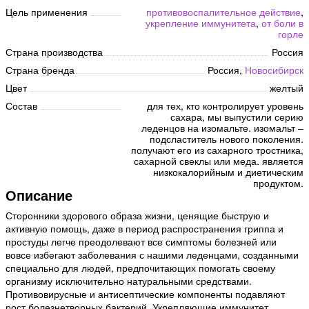
Цель применения
противовоспалительное действие
,
укрепление иммунитета
,
от боли в
горле
Страна производства
Россия
Страна бренда
Россия,
Новосибирск
Цвет
желтый
Состав
для тех, кто контролирует уровень
сахара, мы выпустили серию
леденцов на изомальте. изомальт –
подсластитель нового поколения.
получают его из сахарного тростника,
сахарной свеклы или меда. является
низкокалорийным и диетическим
продуктом.
Описание
Сторонники здорового образа жизни, ценящие быструю и
активную помощь, даже в период распространения гриппа и
простуды легче преодолевают все симптомы болезней или
вовсе избегают заболевания с нашими леденцами, созданными
специально для людей, предпочитающих помогать своему
организму исключительно натуральными средствами.
Противовирусные и антисептические компоненты подавляют
рост болезнетворных бактерий. Укрепляющие иммунитет