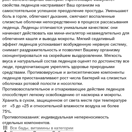
свойства леденцов настраивают Ваш организм на
самостоятельное успешное преодоление простуды. Уменьшают
боль в горле, облегчают дыхание, смягчают воспаленные
слизистые оболочки непосредственно в процессе рассасывания
леденца. Леденцы отличаются уникальным качеством: они
начинают действовать как мини-ингалятор незамедлительно для
облегчения кашля и вывода мокроты. Мягкий седативный
эффект леденцов успокаивает возбужденную нервную систему,
снимает раздражительность и позволяет Вашему организму
сконцентрироваться на скорейшем выздоровлении. Мягкость
вкуса и натуральный состав леденцов оценят по достоинству все
люди, предпочитающие укреплять здоровье природными
средствами. Противовирусные и антисептические компоненты
леденцов приостанавливают рост числа бактерий на слизистых
оболочках ротовой полости и носоглотки.
Противовоспалительное и отхаркивающее действие леденцов
способствует легкому освобождению от насморка и мокроты.
Хранить в сухом, защищенном от света месте при температуре
от +5 до +25 и относительной влажности воздуха не более
75%.
Противопоказания: индивидуальная непереносимость
отдельных компонентов.
Все бады, витамины в категории