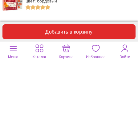
цвет: бордовый
Леденцы с клюквой, медом и календулой без сахара Родники
Сибири Полезный продукт с натуральным составом и доступной
Добавить в корзину
ценой, Спасибо за товар!
Полезный отзыв?
0
1 комментарий
Меню
Каталог
Корзина
Избранное
Войти
Татьяна
27 июля 2026
цвет: зеленый
Леденцы с экстрактом зверобоя и ментола Родники Сибири
Спасибо за прекрасный продукт с лечебным эффектом,
натуральный состав, приятный вкус и запах.
Полезный отзыв?
0
1 комментарий
Надежда
22 июля 2026