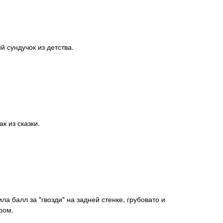
й сундучок из детства.
к из сказки.
ром.