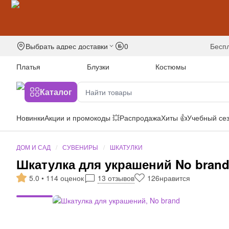
Выбрать адрес доставки
0
бесп
Платья
Блузки
Костюмы
Каталог
Новинки
Акции и промокоды 💥
Распродажа
Хиты 👍
Учебный сез
ДОМ И САД
СУВЕНИРЫ
ШКАТУЛКИ
Шкатулка для украшений No bran
5.0 • 114 оценок
13 отзывов
126
нравится