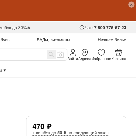
кешбэк до 30%🔥
Чат
+7 800 775-57-23
обувь
БАДы, витамины
Нижнее белье
Войти
Адреса
Избранное
Корзина
 ♥️
470 ₽
+ кешбэк до
50 ₽
на следующий заказ