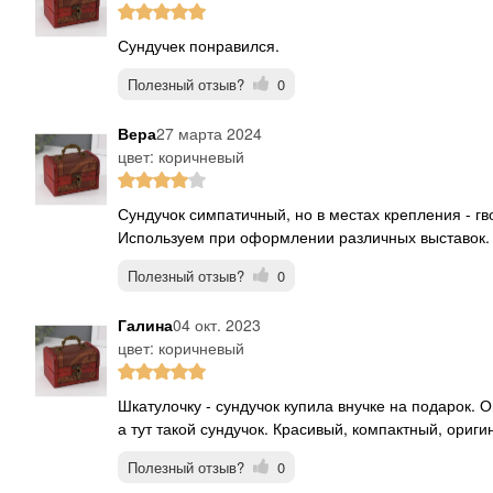
сундучек понравился.
Полезный отзыв?
0
Вера
27 марта 2024
цвет: коричневый
Сундучок симпатичный, но в местах крепления - гвоздики, грубовато. И внутри краска неравномерно.
Используем при оформлении различных выставок.
Полезный отзыв?
0
Галина
04 окт. 2023
цвет: коричневый
Шкатулочку - сундучок купила внучке на подарок. Она у меня занимается в модельке, много бижутерии,
а тут такой сундучок. Красивый, компактный, ориг
Полезный отзыв?
0