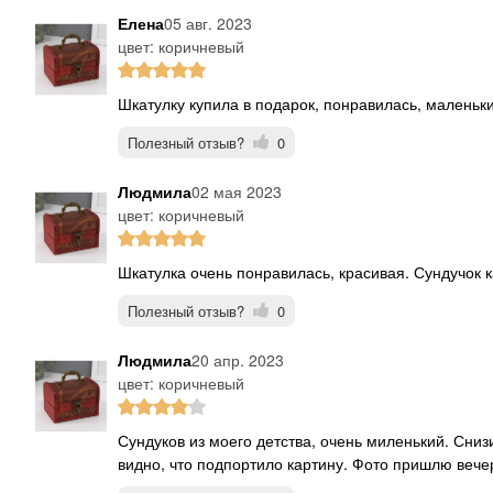
Елена
05 авг. 2023
цвет: коричневый
Шкатулку купила в подарок, понравилась, маленьки
Полезный отзыв?
0
Людмила
02 мая 2023
цвет: коричневый
Шкатулка очень понравилась, красивая. Сундучок ка
Полезный отзыв?
0
Людмила
20 апр. 2023
цвет: коричневый
Сундуков из моего детства, очень миленький. Снизила балл за "гвозди" на задней стенке, грубовато и
видно, что подпортило картину. Фото пришлю вече