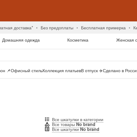
латная доставка*
без предоплаты
бесплатная примерка
Домашняя одежда
Косметика
Женская 
он 📌
Офисный стиль
Коллекция платьев
В отпуск ✈️
Сделано в России
d
Все шкатулки в категории
Все товары
No brand
Все шкатулки
No brand