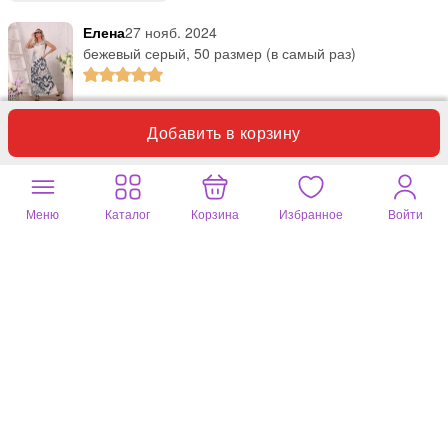
Елена
27 нояб. 2024
бежевый серый, 50 размер (в самый раз)
все отлично. С удовольствием покупаю у вас одежду. из 10
Добавить в корзину
моделей, что заказываю, что то да подходит.
Полезный отзыв?
1
Меню
Каталог
Корзина
Избранное
Войти
Наталья
01 авг. 2024
бежевый серый, 54 размер (в самый раз)
Сарафан прекрасный. Ткань плотная, но в нём не жарко.
Практически не мнётся.
Полезный отзыв?
1
Наталья
09 июня 2024
молочный, 48 размер (в самый раз)