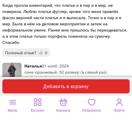
Когда прочла коментарий, что платье и в пир и в мир, не
поверила. Люблю платья футляр, кроме того меня привлёк
фасон верхней части платья и я выписала. Точно и в пир и в
мир. Была в нём на деловом мероприятии и затем на
неформальном ужине. Ранее мне пришлось бы переодеваться,
а в этом платье только портфель поменяла на сумочку.
Спасибо.
Полезный отзыв?
0
Наталья
21 нояб. 2024
сине-оранжевый, 52 размер (в самый раз)
Добавить в корзину
Я не писатель отзывов, но здесь не удержалась! Как здорово
выглядит платье на картинке! Какой интересный фасон! На деле
оказалось всё по-другому. Намудрили что-то технологи,
Меню
Каталог
Корзина
Избранное
Войти
закройщики и модельеры. Ткань форму не держит! Всё ползёт
вниз, поэтому ни о каком фасоне речь не идёт. Я зашила
складки сбоку, чтобы не ползло платье вниз, теперь невозможно
поднять руки. Девочки пишут в отзывах, что что-то не так с