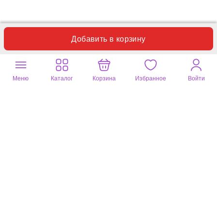
Добавить в корзину
Ольга
04 авг. 2025
blk, M размер (немного больше)
Меню
Каталог
Корзина
Избранное
Войти
Заказала для дочки. В талии очень велики. Ткань показалась
грубоватой, ожидали струющийся легкий материал. Карманы
топорщатся, зрительно увеличивая бедра. Сели плохо. С
сожалением отказ.
Полезный отзыв?
5