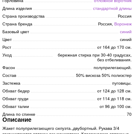
Горловина
отложной воротник
Длина изделия
стандартной длины
Страна производства
Россия
Страна бренда
Россия,
Воронеж
Базовый цвет
синий
Цвет
синий
Рост
от 164 до 170 см.
Уход
бережная стирка при 30-40 градусах,
без отбеливания.
Фасон
полуприлегающий.
Состав
50% вискоза 50% полиэстер
Застежка
пуговицы.
Обхват бедер
от 124 до 128 см.
Обхват груди
от 114 до 118 см.
Обхват талии
от 96 до 100 см.
Длина по спинке
70
Описание
Жакет полуприлегающего силуэта.,двубортный. Рукава 3/4
заканчиваются отложными манжетами. Классические отложные