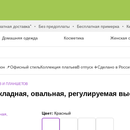
латная доставка*
без предоплаты
бесплатная примерка
Домашняя одежда
Косметика
Женская 
он 📌
Офисный стиль
Коллекция платьев
В отпуск ✈️
Сделано в России
В И ПЛАНШЕТОВ
складная, овальная, регулируемая вы
Цвет:
Красный