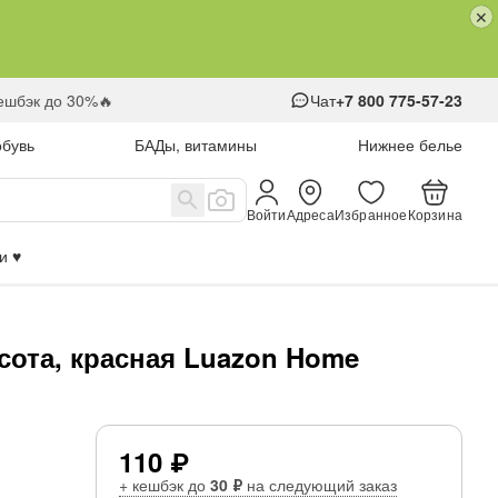
кешбэк до 30%🔥
Чат
+7 800 775-57-23
обувь
БАДы, витамины
Нижнее белье
Войти
Адреса
Избранное
Корзина
 ♥️
сота, красная Luazon Home
110 ₽
+ кешбэк до
30 ₽
на следующий заказ