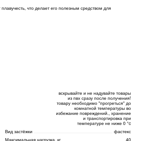
 плавучесть, что делает его полезным средством для
вскрывайте и не надувайте товары
из пвх сразу после получения!
товару необходимо "прогреться" до
комнатной температуры во
избежание повреждений., хранение
и транспортировка при
температуре не ниже 0 °c
Вид застёжки
фастекс
Максимальная нагрузка, кг
40