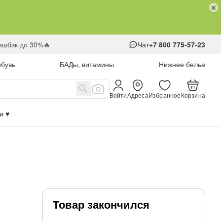
кешбэк до 30%🔥
Чат
+7 800 775-57-23
обувь
БАДы, витамины
Нижнее белье
Войти
Адреса
Избранное
Корзина
 ♥️
Товар закончился