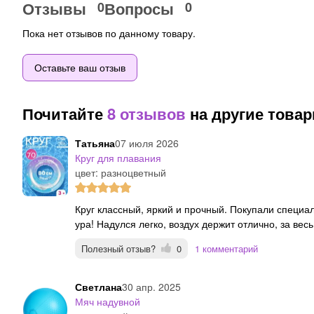
Отзывы
Вопросы
0
0
Пока нет отзывов по данному товару.
Оставьте ваш отзыв
Почитайте
8 отзывов
на другие това
Татьяна
07 июля 2026
Круг для плавания
цвет: разноцветный
Круг классный, яркий и прочный. Покупали специально для конкурса на мероприятии — отработал на
ура! Надулся легко, воздух держит отлично, за вес
Полезный отзыв?
0
1 комментарий
Светлана
30 апр. 2025
Мяч надувной