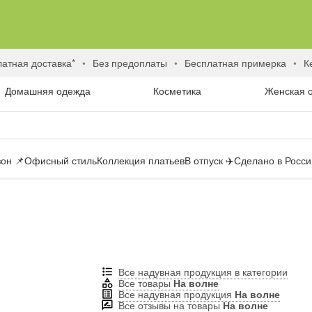
латная доставка*
без предоплаты
бесплатная примерка
Домашняя одежда
Косметика
Женская 
он 📌
Офисный стиль
Коллекция платьев
В отпуск ✈️
Сделано в России
Все надувная продукция в категории
Все товары
На волне
Все надувная продукция
На волне
Все отзывы на товары
На волне