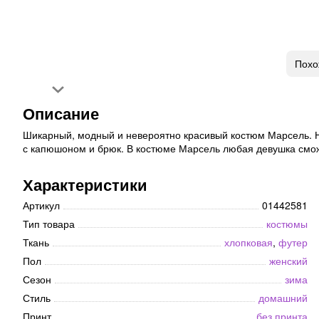
Похо
Описание
Шикарный, модный и невероятно красивый костюм Марсель. На
с капюшоном и брюк. В костюме Марсель любая девушка смож
Характеристики
Артикул
01442581
Тип товара
костюмы
Ткань
хлопковая
,
футер
Пол
женский
Сезон
зима
Стиль
домашний
Принт
без принта