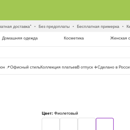
латная доставка*
без предоплаты
бесплатная примерка
Домашняя одежда
Косметика
Женская 
он 📌
Офисный стиль
Коллекция платьев
В отпуск ✈️
Сделано в России
я
Цвет:
Фиолетовый