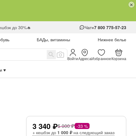
кешбэк до 30%🔥
Чат
+7 800 775-57-23
обувь
БАДы, витамины
Нижнее белье
Войти
Адреса
Избранное
Корзина
 ♥️
3 340 ₽
5 000 ₽
-33 %
+ кешбэк до
1 000 ₽
на следующий заказ