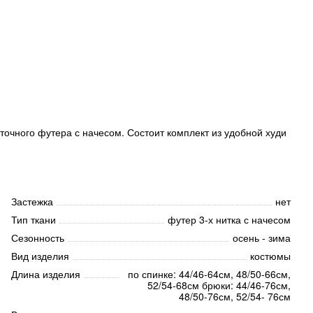
очного футера с начесом. Состоит комплект из удобной худи
Застежка
нет
Тип ткани
футер 3-х нитка с начесом
Сезонность
осень - зима
Вид изделия
костюмы
Длина изделия
по спинке: 44/46-64см, 48/50-66см,
52/54-68см брюки: 44/46-76см,
48/50-76см, 52/54- 76см