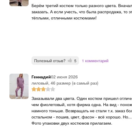
Берём третий костюм только разного цвета. Вначале купили две внучки. Теперь третья себе тоже решила
заказать. А если учесть, что была распродажа, то э
тёплыми, отличными костюмами!
Полезный отзыв?
5
1 комментарий
Геннадий
02 июня 2026
лиловый, 46 размер (в самый раз)
Заказывали два цвета. Один костюм пришел отличный (фиолетовый), а этот - упакован совсем иначе
чем фиолетовый, хотя фирма одна. На вид - похоже
намного тоньше. Возвращать не стали т.к. заказ б
остальном - пошив, цвет, фасон - всё хорошо. Но.
Фото упаковки двух костюмов прилагаем.