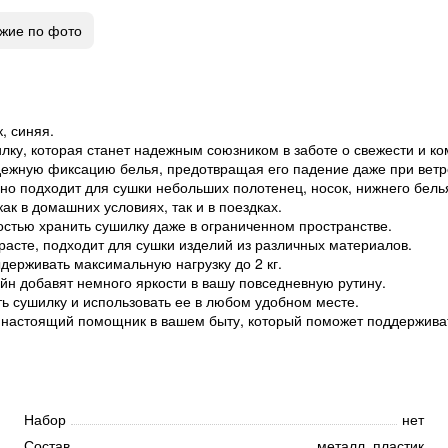
жие по фото
, синяя.
у, которая станет надежным союзником в заботе о свежести и ко
дежную фиксацию белья, предотвращая его падение даже при ветр
но подходит для сушки небольших полотенец, носок, нижнего белья
к в домашних условиях, так и в поездках.
остью хранить сушилку даже в ограниченном пространстве.
асте, подходит для сушки изделий из различных материалов.
держивать максимальную нагрузку до 2 кг.
йн добавят немного яркости в вашу повседневную рутину.
ть сушилку и использовать ее в любом удобном месте.
а настоящий помощник в вашем быту, который поможет поддерживат
Набор
нет
Состав
металл, пластик