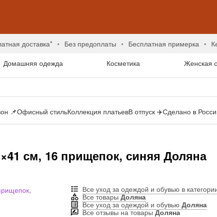
латная доставка*
без предоплаты
бесплатная примерка
Домашняя одежда
Косметика
Женская 
он 📌
Офисный стиль
Коллекция платьев
В отпуск ✈️
Сделано в России
×41 см, 16 прищепок, синяя Доляна
Все уход за одеждой и обувью в категори
Все товары
Доляна
Все уход за одеждой и обувью
Доляна
Все отзывы на товары
Доляна