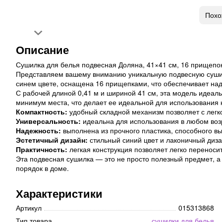
Похо
Описание
Сушилка для белья подвесная Доляна, 41×41 см, 16 прищепок
Представляем вашему вниманию уникальную подвесную сушилк
синем цвете, оснащена 16 прищепками, что обеспечивает на
С рабочей длиной 0,41 м и шириной 41 см, эта модель идеаль
минимум места, что делает ее идеальной для использования ка
Компактность:
удобный складной механизм позволяет с легк
Универсальность:
идеальна для использования в любом возр
Надежность:
выполнена из прочного пластика, способного вы
Эстетичный дизайн:
стильный синий цвет и лаконичный диза
Практичность:
легкая конструкция позволяет легко переноси
Эта подвесная сушилка — это не просто полезный предмет, 
порядок в доме.
Характеристики
Артикул
015313868
Тип товара
сушилки для белья