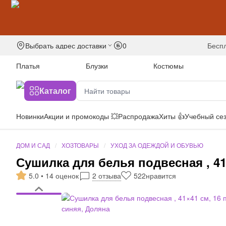
Выбрать адрес доставки
0
бесп
Платья
Блузки
Костюмы
Каталог
Новинки
Акции и промокоды 💥
Распродажа
Хиты 👍
Учебный сез
ДОМ И САД
ХОЗТОВАРЫ
УХОД ЗА ОДЕЖДОЙ И ОБУВЬЮ
Сушилка для белья подвесная , 41
5.0 • 14 оценок
2 отзыва
522
нравится