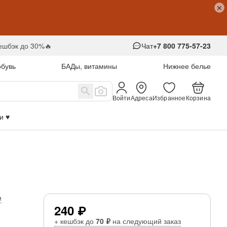
кешбэк до 30%🔥
Чат
+7 800 775-57-23
обувь
БАДы, витамины
Нижнее белье
Войти
Адреса
Избранное
Корзина
 ♥️
и
240 ₽
+ кешбэк до
70 ₽
на следующий заказ