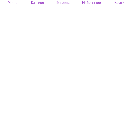
Меню
Каталог
Корзина
Избранное
Войти
Полезный отзыв?
8
Екатерина
07 сент. 2024
цвет: черный
Хорошие носки
Полезный отзыв?
5
Елена
21 дек. 2023