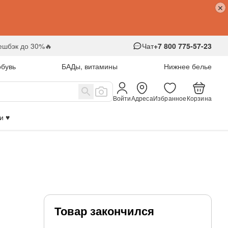
кешбэк до 30%🔥
Чат
+7 800 775-57-23
обувь
БАДы, витамины
Нижнее белье
Войти
Адреса
Избранное
Корзина
 ♥️
Товар закончился