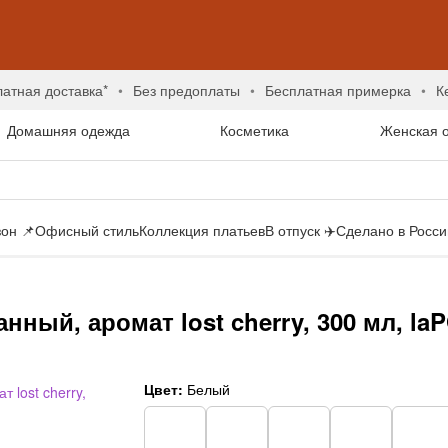
латная доставка*
без предоплаты
бесплатная примерка
Домашняя одежда
Косметика
Женская 
он 📌
Офисный стиль
Коллекция платьев
В отпуск ✈️
Сделано в России
ный, аромат lost cherry, 300 мл, l
Цвет:
Белый