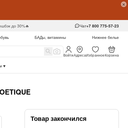
кешбэк до 30%🔥
Чат
+7 800 775-57-23
обувь
БАДы, витамины
Нижнее белье
Войти
Адреса
Избранное
Корзина
 ♥️
aPOETIQUE
Товар закончился