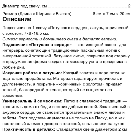
Диаметр под свечу, см
2
Размер (Длина × Ширина × Высота)
8 см × 7 см × 20 см
Описание
Подсвечник на 1 свечу «Петушок в сердце», латунь, коричневый
с золотом, 7×8×16.5 см.
Символ верности и домашнего очага в деталях латуни.
Подсвечник «Петушок в сердце»
— это изящный акцент для
интерьера, сочетающий традиционный пасхальный мотив с
вневременной эстетикой. Латунное литье, покрытие под старину
и продуманная форма создают атмосферу уюта и праздника в
любые дни.
Искусная работа с латунью:
Каждый завиток и перо петушка
тщательно проработаны. Материал гарантирует прочность и
долговечность, а покрытие «коричневый с золотом» придает
теплый, благородный оттенок, который не выцветает со
временем.
Универсальный символизм:
Петух в славянской традиции —
хранитель дома от бед и вестник добрых вестей. Заключенный в
ажурное сердце, он становится трогательным знаком любви и
заботы. Этот подсвечник уместен не только на Пасху, но и как
постоянный элемент декора в гостиной, спальне или на кухне.
Практичность в деталях:
Стандартная свеча диаметром 2 см