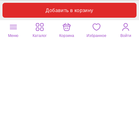
Добавить в корзину
Меню
Каталог
Корзина
Избранное
Войти
Отзывы
Вопросы
0
1
Войдите или зарегистрируйтесь
, чтобы задать вопрос
Марина
21 февр. 2025
цвет: черный
Здравствуйте, на какую температуру воздуха это пальто? Идёт
ли оно в размер или маломерит?