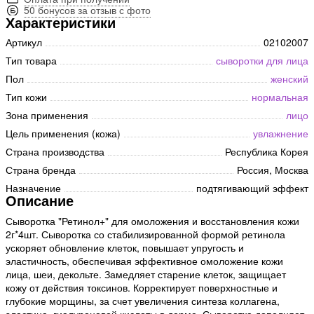
50 бонусов за отзыв с фото
Характеристики
Артикул
02102007
Тип товара
сыворотки для лица
Пол
женский
Тип кожи
нормальная
Зона применения
лицо
Цель применения (кожа)
увлажнение
Страна производства
Республика Корея
Страна бренда
Россия, Москва
Назначение
подтягивающий эффект
Описание
Сыворотка "Ретинол+" для омоложения и восстановления кожи
2г*4шт. Сыворотка со стабилизированной формой ретинола
ускоряет обновление клеток, повышает упругость и
эластичность, обеспечивая эффективное омоложение кожи
лица, шеи, декольте. Замедляет старение клеток, защищает
кожу от действия токсинов. Корректирует поверхностные и
глубокие морщины, за счет увеличения синтеза коллагена,
эластина, гиалуроновой кислоты в дерме. Сыворотка дополняет