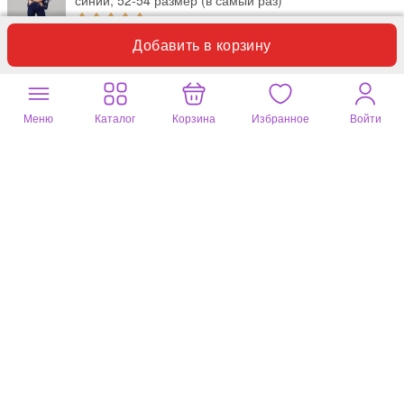
Добавить в корзину
Костюм мне очень понравился, буду носить с удовольствием.
Полезный отзыв?
0
Меню
Каталог
Корзина
Избранное
Войти
Людмила
12 февр. 2025
синий, 52-54 размер (в самый раз)
Костюмчик хороший, мне в самый раз, качество хорошее, берите
не пожалеете.
Полезный отзыв?
0
Людмила
22 янв. 2025
синий, 48-50 размер (немного меньше)