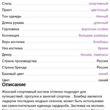
Стиль
спортивный
Принт
цветочный
Тон одежды
тёмный
Длина рукава
длинный
Горловина
воротник-стойка
Коллекция
большие размеры
Верх костюма
бомберы
Низ костюма
брюки
Декор
тесьма, лампасы
Страна производства
Россия
Страна бренда
Россия
Базовый цвет
синий
Цвет
синий
Описание
Женский спортивный костюм отлично подходит для
путешествий, прогулок и занятий спортом. . Бомбер является
лидером последних модных сезонов, может быть использован
как самостоятельная единица гардероба. Застежка на молнии.
Брюки прямые украшены лампасами в цвет толстовки.Рисунок