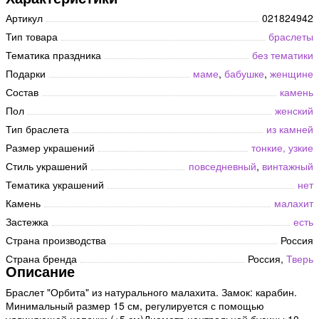
Артикул
021824942
Тип товара
браслеты
Тематика праздника
без тематики
Подарки
маме
,
бабушке
,
женщине
Состав
камень
Пол
женский
Тип браслета
из камней
Размер украшений
тонкие, узкие
Стиль украшений
повседневный
,
винтажный
Тематика украшений
нет
Камень
малахит
Застежка
есть
Страна производства
Россия
Страна бренда
Россия,
Тверь
Описание
Браслет "Орбита" из натурального малахита. Замок: карабин.
Минимальный размер 15 см, регулируется с помощью
удлиняющей цепочки (+5 см)Диаметр центральной бусины 10