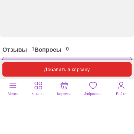
Отзывы
Вопросы
1
0
Оставьте ваш отзыв
Добавить в корзину
Только этот вариант товара
Фотографии покупателей
Меню
Каталог
Корзина
Избранное
Войти