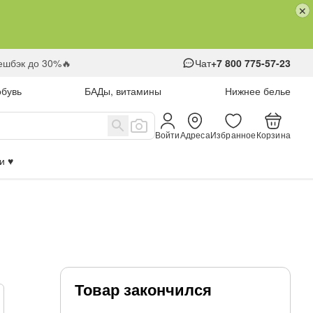
кешбэк до 30%🔥
Чат
+7 800 775-57-23
обувь
БАДы, витамины
Нижнее белье
Войти
Адреса
Избранное
Корзина
 ♥️
Товар закончился