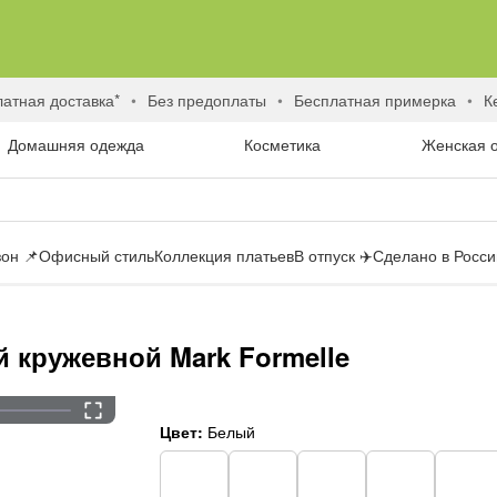
латная доставка*
без предоплаты
бесплатная примерка
Домашняя одежда
Косметика
Женская 
он 📌
Офисный стиль
Коллекция платьев
В отпуск ✈️
Сделано в России
 кружевной Mark Formelle
Цвет:
Белый