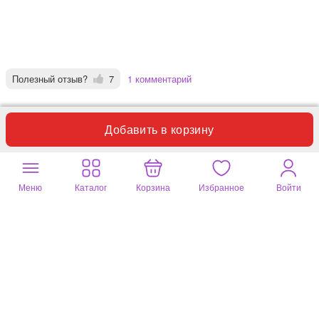
Полезный отзыв?
7
1 комментарий
Виктория
15 апр. 2026
Добавить в корзину
белый, 58 размер (в самый раз)
Ткань тонкая, совсем не держит форму. На модели выглядит как
Меню
Каталог
Корзина
Избранное
Войти
плотная блузка, на самом деле - трикотажная домашняя
футболка. К сожалению, разочаровала. Возврат.
Полезный отзыв?
0
1 комментарий
Лидия
04 авг. 2025
белый, 56 размер (в самый раз)