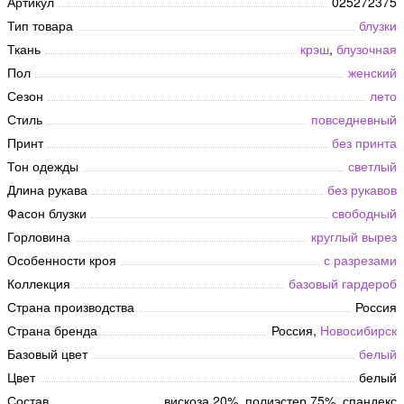
Артикул
025272375
Тип товара
блузки
Ткань
крэш
,
блузочная
Пол
женский
Сезон
лето
Стиль
повседневный
Принт
без принта
Тон одежды
светлый
Длина рукава
без рукавов
Фасон блузки
свободный
Горловина
круглый вырез
Особенности кроя
с разрезами
Коллекция
базовый гардероб
Страна производства
Россия
Страна бренда
Россия,
Новосибирск
Базовый цвет
белый
Цвет
белый
Состав
вискоза 20%, полиэстер 75%, спандекс