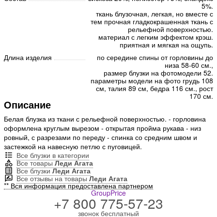
5%.
ткань блузочная, легкая, но вместе с
тем прочная гладкокрашенная ткань с
рельефной поверхностью.
материал с легким эффектом крэш.
приятная и мягкая на ощупь.
Длина изделия
по середине спины от горловины до
низа 58-60 см.,
размер блузки на фотомодели 52.
параметры модели на фото грудь 108
см, талия 89 см, бедра 116 см., рост
170 см.
Описание
Белая блузка из ткани с рельефной поверхностью. - горловина
оформлена круглым вырезом - открытая пройма рукава - низ
ровный, с разрезами по переду - спинка со средним швом и
застежкой на навесную петлю с пуговицей.
Все блузки в категории
Все товары
Леди Агата
Все блузки
Леди Агата
Все отзывы на товары
Леди Агата
** Вся информация предоставлена партнером
GroupPrice
+7 800 775-57-23
звонок бесплатный