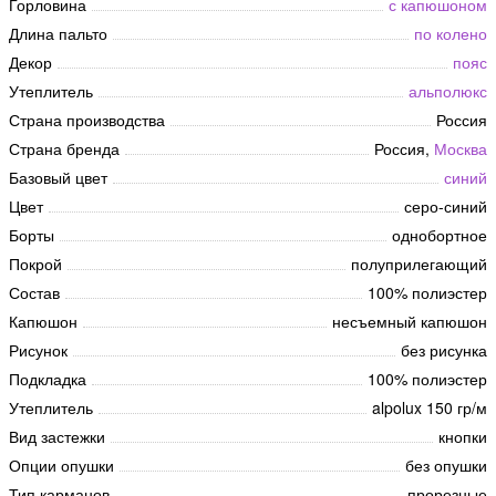
Горловина
с капюшоном
Длина пальто
по колено
Декор
пояс
Утеплитель
альполюкс
Страна производства
Россия
Страна бренда
Россия,
Москва
Базовый цвет
синий
Цвет
серо-синий
Борты
однобортное
Покрой
полуприлегающий
Состав
100% полиэстер
Капюшон
несъемный капюшон
Рисунок
без рисунка
Подкладка
100% полиэстер
Утеплитель
alpolux 150 гр/м
Вид застежки
кнопки
Опции опушки
без опушки
Тип карманов
прорезные