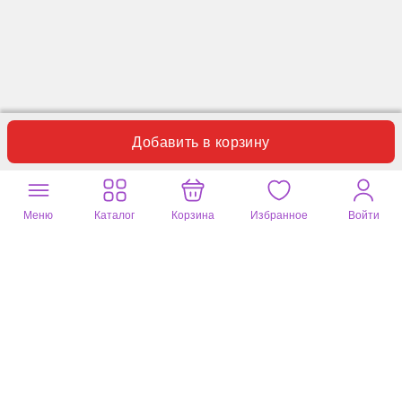
Добавить в корзину
Отзывы
Вопросы
0
0
Пока нет отзывов по данному товару.
Меню
Каталог
Корзина
Избранное
Войти
Оставьте ваш отзыв
Почитайте
10369 отзывов
на другие
товары
DizzyWay
Татьяна
07 авг. 2026