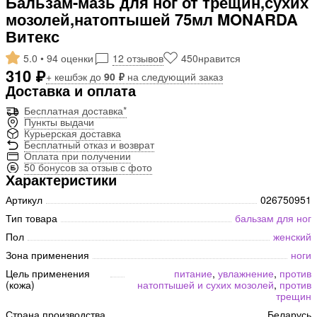
Бальзам-мазь для ног от трещин,сухих
мозолей,натоптышей 75мл MONARDA
Витекс
5.0 • 94 оценки
12 отзывов
450
нравится
310 ₽
+ кешбэк до
90 ₽
на следующий заказ
Доставка и оплата
Бесплатная доставка*
Пункты выдачи
Курьерская доставка
Бесплатный отказ и возврат
Оплата при получении
50 бонусов за отзыв с фото
Характеристики
Артикул
026750951
Тип товара
бальзам для ног
Пол
женский
Зона применения
ноги
Цель применения
питание
,
увлажнение
,
против
(кожа)
натоптышей и сухих мозолей
,
против
трещин
Страна производства
Беларусь