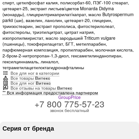
спирт, цетилфосфат калия, полисорбат-60, ПЭГ-100 стеарат,
цетеарет-25, экстракт листьев/цветов Monarda Didyma
(монарды), глицерилтрикаприлат/капрат, масло Butyrospermum
parkii (ши), вазелин, ланолин, цетеарет-20, глицерин,
триизостеарин, экстракт прополиса, фитостерилолеат,
фитостеролы, триэтилцитрат, цитрат натрия,
изопропилмиристат, масло зародышей Triticum vulgare
(пшеницы), токоферилацетат, БГТ, метилпарабен,
парфюмерная композиция, пропилпарабен, молочная кислота,
2-бром-2-нитропропан-1,3-диол, гексаметилинданопиран,
гексилциннамаль, линалол,
тетраметилацетилоктагидронафталины
Все для ног в категории
Все товары
Витекс
Все для ног
Витекс
Все отзывы на товары
Витекс
** Вся информация предоставлена партнером
GroupPrice
+7 800 775-57-23
звонок бесплатный
Серия от бренда