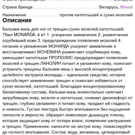
Страна бренда
Беларусь,
Минск
Назначение
против натоптышей и сухих мозолей
Описание
Бальзам-мазь для ног от трещин,сухих мозолей,натоптышей
75мл MONARDA. 4 в1 1. ускорение заживления 2. размягчение
огрубевшей кожи 3. предупреждение появления мозолей 4.
питание и увлажнение МОНАРДА ускоряет заживление и
восстанавливает МОЧЕВИНА размягчает огрубевшую кожу,
уменьшает натоптыши ПРОПОЛИС предупреждает появление
мозолей и трещин ЛАНОЛИН питает и увлажняет кожу, помогает
устранить трещины Бальзам-мазь с высокой концентрацией
целебного экстракта монарды – идеальное средство, которое
способствует заживлению трещин и помогает избавиться от
сухих мозолей, натоптышей. Благодаря концентрированному
биоактивному составу, бальзам-мазь моментально смягчает
загрубевшую кожу, мозоли и натоптыши, снимает дискомфорт от
трещин, глубоко увлажняет и питает кожу, придает ей гладкость
и нежность. Густая текстура быстро впитывается без ощущения
липкости и жирности, образует невесомую дышащую пленку,
которая защищает кожу от потери влаги, появления шелушения
и трещин. Применение: нанесите на чистую кожу, помассируйте
до полного впитывания. Состав: вода, мочевина, цетеариловый