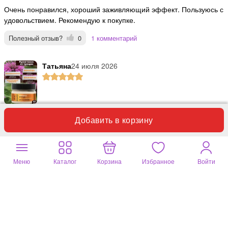
Очень понравился, хороший заживляющий эффект. Пользуюсь с
удовольствием. Рекомендую к покупке.
Полезный отзыв?
0
1 комментарий
Татьяна
24 июля 2026
Крем-воск от трещин 90мл MONARDA Витекс Прекрасное
Добавить в корзину
средство для смягчения кожи пяток! Состав натуральный,
эффект - прекрасный. Спасибо!
Полезный отзыв?
0
1 комментарий
Меню
Каталог
Корзина
Избранное
Войти
ИРИНА
30 мая 2026