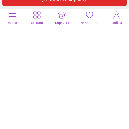
Отзывы
Вопросы
0
0
Пока нет отзывов по данному товару.
Меню
Каталог
Корзина
Избранное
Войти
Оставьте ваш отзыв
Почитайте
8 отзывов
на другие товары
На волне
Татьяна
07 июля 2026
Круг для плавания
цвет: разноцветный
Круг классный, яркий и прочный. Покупали специально для
конкурса на мероприятии — отработал на ура! Надулся легко,
воздух держит отлично, за весь день ни разу не подкачивали.
Полезный отзыв?
0
1 комментарий