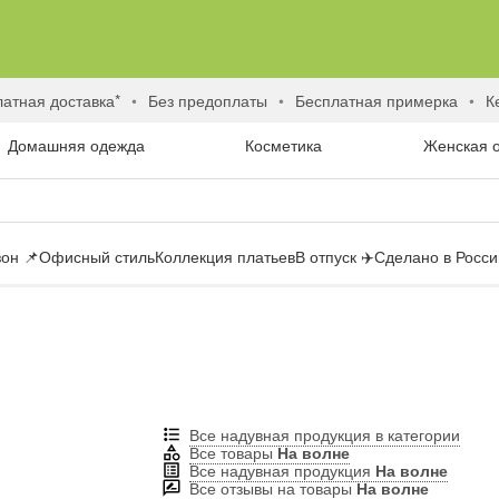
латная доставка*
без предоплаты
бесплатная примерка
Домашняя одежда
Косметика
Женская 
он 📌
Офисный стиль
Коллекция платьев
В отпуск ✈️
Сделано в России
Все надувная продукция в категории
Все товары
На волне
Все надувная продукция
На волне
Все отзывы на товары
На волне