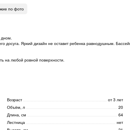
жие по фото
 дном.
го досуга. Яркий дизайн не оставит ребенка равнодушным. Бассей
ть на любой ровной поверхности.
Возраст
от 3 лет
Объём, л
20
Длина, см
64
Лестница
нет
Высота, см
21