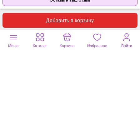
Только этот вариант товара
Добавить в корзину
Елена
15 марта 2024
темно-синий;голубой, 36 размер (в самый раз)
Меню
Каталог
Корзина
Избранное
Войти
Очень довольна покупкой. Универсальная вещь, и на работу и
на прогулку, при температуре -5+5
Полезный отзыв?
0
Светлана
29 нояб. 2023
темно-синий;голубой, 44 размер (в самый раз)
До этого брала пальто этой же фирмы и этого же размера. И оно
было гораздо свободнее. А это прям шикарно село. И размер и
длина. Я очень довольна. И качество.... Придраться не к чему.