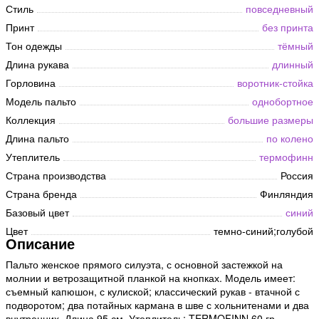
Стиль
повседневный
Принт
без принта
Тон одежды
тёмный
Длина рукава
длинный
Горловина
воротник-стойка
Модель пальто
однобортное
Коллекция
большие размеры
Длина пальто
по колено
Утеплитель
термофинн
Страна производства
Россия
Страна бренда
Финляндия
Базовый цвет
синий
Цвет
темно-синий;голубой
Описание
Пальто женское прямого силуэта, с основной застежкой на
молнии и ветрозащитной планкой на кнопках. Модель имеет:
съемный капюшон, с кулиской; классический рукав - втачной с
подворотом; два потайных кармана в шве с хольнитенами и два
внутренних. Длина 95 см. Утеплитель: TERMOFINN 60 гр.