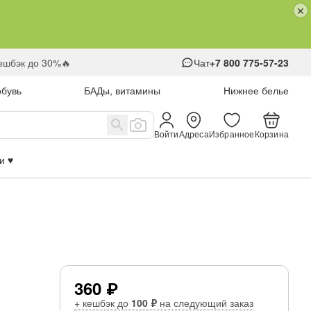
кешбэк до 30%🔥
Чат
+7 800 775-57-23
обувь
БАДы, витамины
Нижнее белье
Войти
Адреса
Избранное
Корзина
 ♥️
360 ₽
+ кешбэк до
100 ₽
на следующий заказ