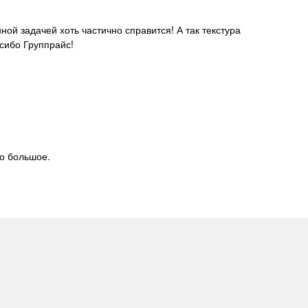
асибо Группрайс!
бо большое.