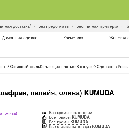
латная доставка*
без предоплаты
бесплатная примерка
Домашняя одежда
Косметика
Женская 
он 📌
Офисный стиль
Коллекция платьев
В отпуск ✈️
Сделано в России
(шафран, папайя, олива) KUMUDA
Все кремы в категории
Все товары
KUMUDA
Все кремы
KUMUDA
Все отзывы на товары
KUMUDA