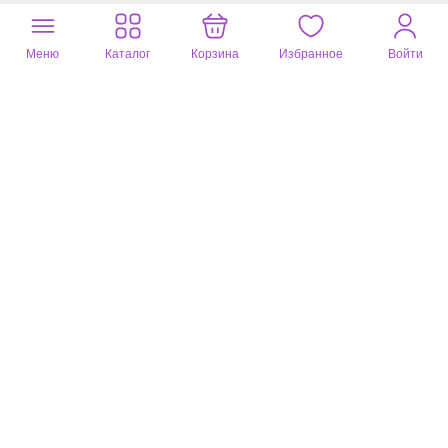
Меню
Каталог
Корзина
Избранное
Войти
Полезный отзыв?
5
Галина
22 авг. 2024
белый, 52 размер (немного меньше)
Топ симпатичный из ткани "жатка", но немного маломерит. На
мою фигуру не сел, вытачки оказались не на месте. К
сожалению, возврат.
Полезный отзыв?
0
Юлия
04 апр. 2024
белый, 54 размер (немного меньше)
Топ мне очень понравился. Очень жаль, что он мне в груди