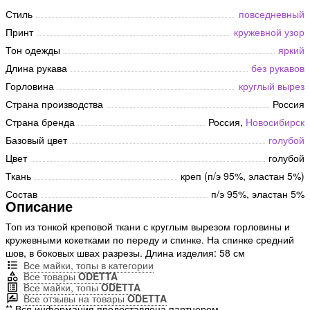
Стиль
повседневный
Принт
кружевной узор
Тон одежды
яркий
Длина рукава
без рукавов
Горловина
круглый вырез
Страна производства
Россия
Страна бренда
Россия,
Новосибирск
Базовый цвет
голубой
Цвет
голубой
Ткань
креп (п/э 95%, эластан 5%)
Состав
п/э 95%, эластан 5%
Описание
Топ из тонкой креповой ткани с круглым вырезом горловины и
кружевными кокетками по переду и спинке. На спинке средний
шов, в боковых швах разрезы. Длина изделия: 58 см
Все майки, топы в категории
Все товары
ODETTA
Все майки, топы
ODETTA
Все отзывы на товары
ODETTA
** Вся информация предоставлена партнером