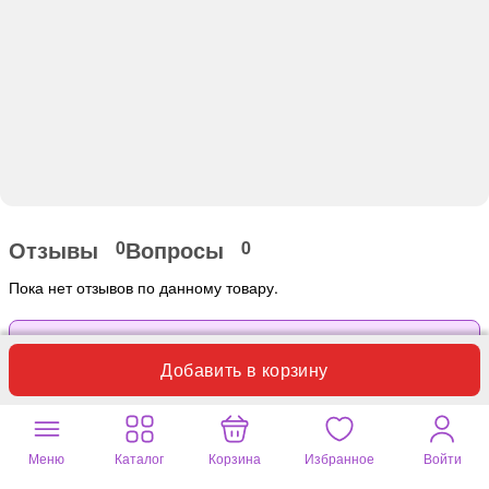
Отзывы
Вопросы
0
0
Пока нет отзывов по данному товару.
Оставьте ваш отзыв
Добавить в корзину
Почитайте
6 отзывов
на другие товары
Totti
Меню
Каталог
Корзина
Избранное
Войти