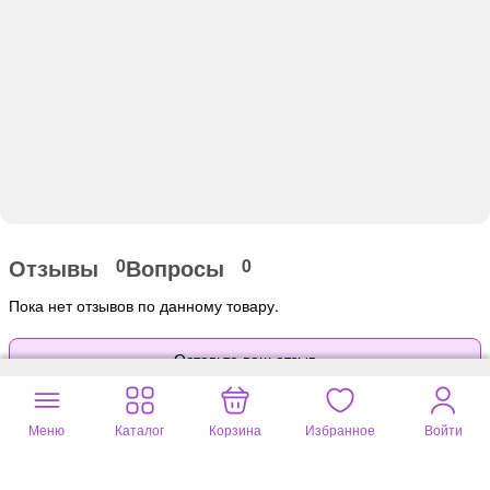
Отзывы
Вопросы
0
0
Пока нет отзывов по данному товару.
Оставьте ваш отзыв
Меню
Каталог
Корзина
Избранное
Войти
Почитайте
7 отзывов
на другие товары
Омский свечной завод