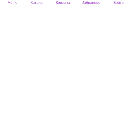
Ирина
04 апр. 2026
Меню
Каталог
Корзина
Избранное
Войти
В работе ещё не применяла, запах заявленный присутствует.
Полезный отзыв?
0
1 комментарий
Оксана
02 апр. 2026
Аромат один в один духи
Полезный отзыв?
0
1 комментарий
Оксана
02 апр. 2026