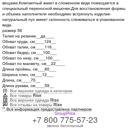
вещами.Компактный жакет в сложенном виде помещается в
специальный переносной мешочек.Для восстановления формы
и объема наполнителя необходимо встряхнуть изделие-
натуральный пух имеет склонность слеживаться в упакованном
виде.
размер 56
Талия на резинке__да____
Обхват груди, см____124__
Обхват талии, см____116__
Обхват бедер, см___100___
Обхват по низу, см___100___
Обхват по манжету, см__22____
Длина проймы, см___60___
Ширина плеч, см___12___
Длина, см____70__
Длина рукава, см____59__
Все верхняя одежда в категории
Все товары
Rise
Все верхняя одежда
Rise
Все отзывы на товары
Rise
** Вся информация предоставлена партнером
GroupPrice
+7 800 775-57-23
звонок бесплатный