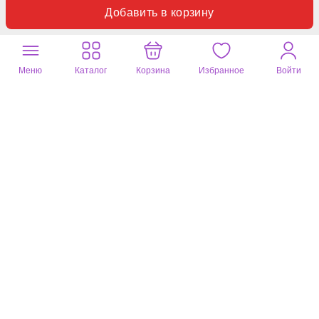
Добавить в корзину
Полезный отзыв?
0
1 комментарий
Антонина
15 июля 2026
Меню
Каталог
Корзина
Избранное
Войти
синий, 50 размер (немного больше)
Слишком свободно, надо было выписывать на размер
меньше.Качественный пошив, красивый цвет, рекомендую.
Полезный отзыв?
0
1 комментарий
Нина
14 июля 2026
розовый, 56 размер (в самый раз)
Не очень понравилось качество пошива ,по размеру подошла
на123 100 117 рост 163. Цвет приятный ,но поняла ,что не мой
вариант ,но рекомендую!!!!