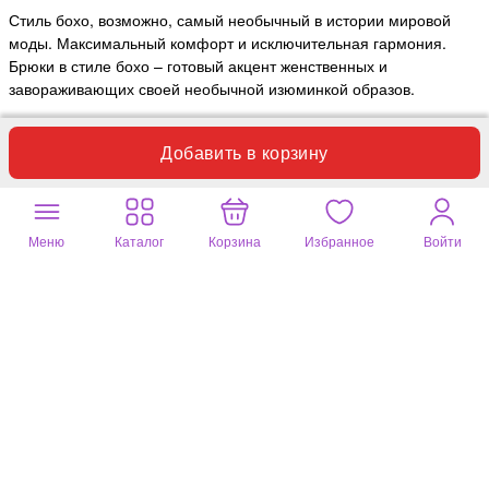
Стиль бохо, возможно, самый необычный в истории мировой
моды. Максимальный комфорт и исключительная гармония.
Брюки в стиле бохо – готовый акцент женственных и
завораживающих своей необычной изюминкой образов.
Добавить в корзину
Меню
Каталог
Корзина
Избранное
Войти
Полезный отзыв?
8
1 комментарий
Татьяна
05 мая 2026
коричневый, 46 размер (немного больше)
Заказала на размер больше . Модель мне не подошла. Штанины
очень широкие. Цвет не такой яркий а более темный
приглушенный . Ткань хорошая , модель современная, подойдет
даже на небольшой рост. В целом рекомендую