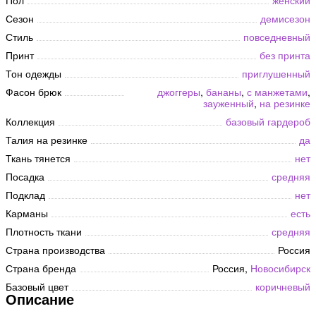
Пол
женский
Сезон
демисезон
Стиль
повседневный
Принт
без принта
Тон одежды
приглушенный
Фасон брюк
джоггеры
,
бананы
,
с манжетами
,
зауженный
,
на резинке
Коллекция
базовый гардероб
Талия на резинке
да
Ткань тянется
нет
Посадка
средняя
Подклад
нет
Карманы
есть
Плотность ткани
средняя
Страна производства
Россия
Страна бренда
Россия,
Новосибирск
Базовый цвет
коричневый
Описание