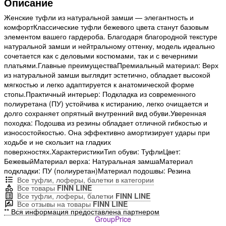
Описание
Женские туфли из натуральной замши — элегантность и
комфортКлассические туфли бежевого цвета станут базовым
элементом вашего гардероба. Благодаря благородной текстуре
натуральной замши и нейтральному оттенку, модель идеально
сочетается как с деловыми костюмами, так и с вечерними
платьями.Главные преимуществаПремиальный материал: Верх
из натуральной замши выглядит эстетично, обладает высокой
мягкостью и легко адаптируется к анатомической форме
стопы.Практичный интерьер: Подкладка из современного
полиуретана (ПУ) устойчива к истиранию, легко очищается и
долго сохраняет опрятный внутренний вид обуви.Уверенная
походка: Подошва из резины обладает отличной гибкостью и
износостойкостью. Она эффективно амортизирует удары при
ходьбе и не скользит на гладких
поверхностях.ХарактеристикиТип обуви: ТуфлиЦвет:
БежевыйМатериал верха: Натуральная замшаМатериал
подкладки: ПУ (полиуретан)Материал подошвы: Резина
Все туфли, лоферы, балетки в категории
Все товары
FINN LINE
Все туфли, лоферы, балетки
FINN LINE
Все отзывы на товары
FINN LINE
** Вся информация предоставлена партнером
GroupPrice