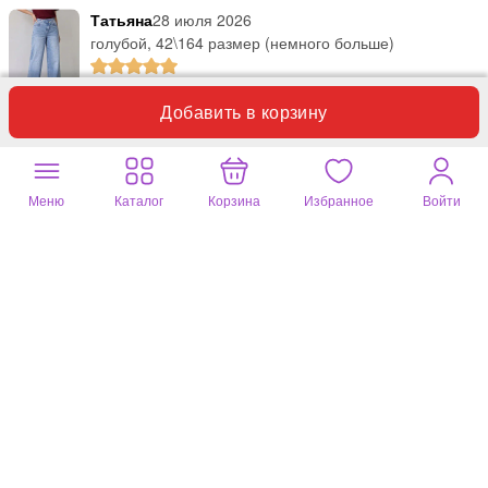
Татьяна
28 июля 2026
голубой, 42\164 размер (немного больше)
Добавить в корзину
Джинсы классные, и цвет и качество, но я в них утонула,
передарила сестре, довольна!
Полезный отзыв?
0
1 комментарий
Меню
Каталог
Корзина
Избранное
Войти
Наталия
05 июля 2026
белый, 48\164 размер (немного больше)
Ткань неплохая, не просвечивается, но по всей длине очень
широкие и длинные