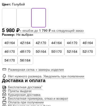
Цвет:
Голубой
5 980 ₽
+ кешбэк до
1 790 ₽
на следующий заказ
Размер:
Не выбран
40\164
42\164
42\170
44\164
44\170
46\164
46\170
48\170
50\164
50\170
52\164
52\170
54\170
56\164
Размерная сетка + замеры изделия
Нет нужного размера. Уведомить при появлении
Доставка и оплата
Бесплатная доставка*
Пункты выдачи
Курьерская доставка
Бесплатная примерка, отказ и возврат
Оплата при получении
50 бонусов за отзыв с фото