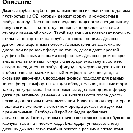
Описание
Джинсы трубы голубого цвета выполнены из эластичного денима
плотностью 13 OZ, который держит форму, и комфортны в
любую погоду. После пошива изделие подвергли специальному
виду вошинга - — солт-стоун вошинг, что дословно означает
стирку с каменной солью. Такой вид вошинга позволяет получить
стильные потертости на голубых оттенках денима. Джинсы
дополнены акцентным поясом. Асимметричная застежка по
диагонали переносит фокус на талию, делая даже простой
аутфит с базовыми вещами эффектным. Джинсы прямого кроя
визуально вытягивают силуэт, благодаря эластану в составе,
аккуратно садятся на любую фигуру, подчеркивая достоинства,
и обеспечивают максимальный комфорт в течение дня, не
сковывая движения. Свободные джинсы подходят для разных
типов фигур, комфортны как для обладательниц пышных форм,
так и для худеньких. Плотные джинсы идеально держат форму
даже при активном движении, не вытягиваются после долгой
носки и долговечны в использовании. Качественная фурнитура и
нашивка из эко-кожи с логотипом бренда делают эти джинсы
премиальными. Свободный крой от бедра добавляет
актуальности. Такие джинсы отлично сочетаются как с обувью на
каблуке, так и на плоском ходу. Благодаря универсальному
дизайну джинсы легко комбинируются с разными элементами