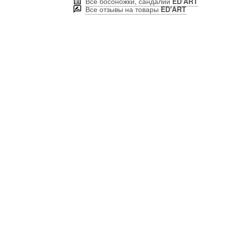
Все босоножки, сандалии
ED'ART
Все отзывы на товары
ED'ART