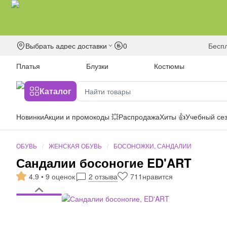
Выбрать адрес доставки
0
бесп
Платья
Блузки
Костюмы
Каталог
Новинки
Акции и промокоды 💥
Распродажа
Хиты 👍
Учебный сез
ОБУВЬ
ЖЕНСКАЯ ОБУВЬ
БОСОНОЖКИ, САНДАЛИИ
Сандалии босоногие ED'ART
4.9 • 9 оценок
2 отзыва
711
нравится