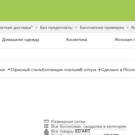
латная доставка*
без предоплаты
бесплатная примерка
Домашняя одежда
Косметика
Женская 
он 📌
Офисный стиль
Коллекция платьев
В отпуск ✈️
Сделано в России
Размерная сетка
Все босоножки, сандалии в категории
Все товары
ED'ART