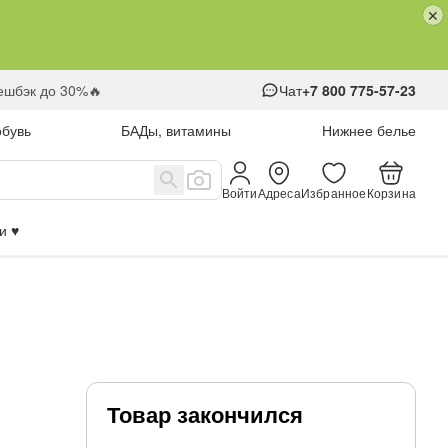
кешбэк до 30%🔥
Чат
+7 800 775-57-23
обувь
БАДы, витамины
Нижнее белье
Войти
Адреса
Избранное
Корзина
 ♥️
Товар закончился