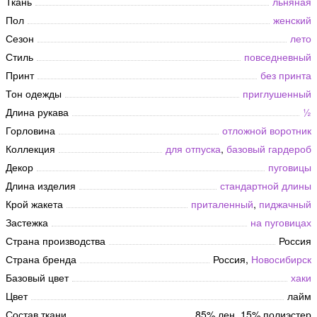
Ткань
льняная
Пол
женский
Сезон
лето
Стиль
повседневный
Принт
без принта
Тон одежды
приглушенный
Длина рукава
½
Горловина
отложной воротник
Коллекция
для отпуска
,
базовый гардероб
Декор
пуговицы
Длина изделия
стандартной длины
Крой жакета
приталенный
,
пиджачный
Застежка
на пуговицах
Страна производства
Россия
Страна бренда
Россия,
Новосибирск
Базовый цвет
хаки
Цвет
лайм
Состав ткани
85% лен, 15% полиэстер