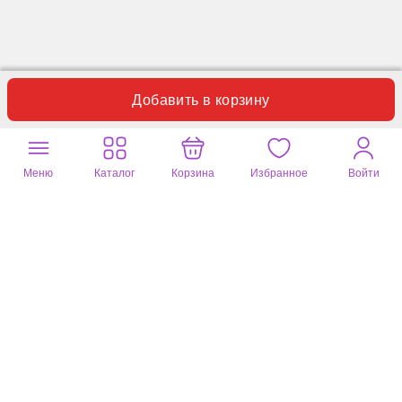
Добавить в корзину
Меню
Каталог
Корзина
Избранное
Войти
Отзывы
Вопросы
1
0
Оставьте ваш отзыв
Только этот вариант товара
Лариса
23 сент. 2021
черно-белый, 42 размер (немного меньше)