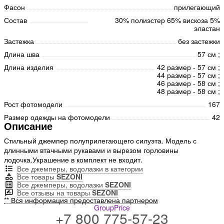
Фасон
прилегающий
Состав
30% полиэстер 65% вискоза 5%
эластан
Застежка
без застежки
Длина шва
57 см ;
Длина изделия
42 размер - 57 см ;
44 размер - 57 см ;
46 размер - 58 см ;
48 размер - 58 см ;
Рост фотомодели
167
Размер одежды на фотомодели
42
Описание
Стильный джемпер полуприлегающего силуэта. Модель с
длинными втачными рукавами и вырезом горловины
лодочка.Украшение в комплект не входит.
Все джемперы, водолазки в категории
Все товары
SEZONI
Все джемперы, водолазки
SEZONI
Все отзывы на товары
SEZONI
** Вся информация предоставлена партнером
GroupPrice
+7 800 775-57-23