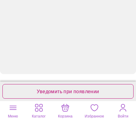
Отзывы
Вопросы
4
0
Уведомить при появлении
Оставьте ваш отзыв
Меню
Каталог
Корзина
Избранное
Войти
Только этот вариант товара
Вера
16 мая 2025