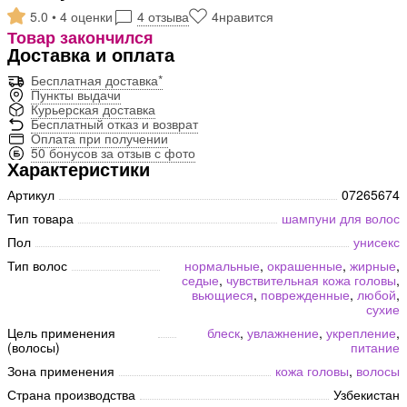
5.0 • 4 оценки
4 отзыва
4
нравится
Товар закончился
Доставка и оплата
Бесплатная доставка*
Пункты выдачи
Курьерская доставка
Бесплатный отказ и возврат
Оплата при получении
50 бонусов за отзыв с фото
Характеристики
Артикул
07265674
Тип товара
шампуни для волос
Пол
унисекс
Тип волос
нормальные
,
окрашенные
,
жирные
,
седые
,
чувствительная кожа головы
,
вьющиеся
,
поврежденные
,
любой
,
сухие
Цель применения
блеск
,
увлажнение
,
укрепление
,
(волосы)
питание
Зона применения
кожа головы
,
волосы
Страна производства
Узбекистан