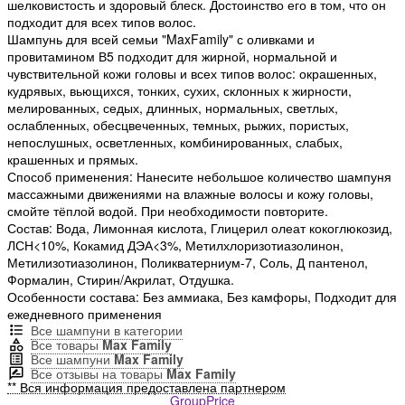
шелковистость и здоровый блеск. Достоинство его в том, что он
подходит для всех типов волос.
Шампунь для всей семьи "MaxFamily" с оливками и
провитамином В5 подходит для жирной, нормальной и
чувствительной кожи головы и всех типов волос: окрашенных,
кудрявых, вьющихся, тонких, сухих, склонных к жирности,
мелированных, седых, длинных, нормальных, светлых,
ослабленных, обесцвеченных, темных, рыжих, пористых,
непослушных, осветленных, комбинированных, слабых,
крашенных и прямых.
Способ применения: Нанесите небольшое количество шампуня
массажными движениями на влажные волосы и кожу головы,
смойте тёплой водой. При необходимости повторите.
Состав: Вода, Лимонная кислота, Глицерил олеат кокоглюкозид,
ЛСН<10%, Кокамид ДЭА<3%, Метилхлоризотиазолинон,
Метилизотиазолинон, Поликватерниум-7, Соль, Д пантенол,
Формалин, Стирин/Акрилат, Отдушка.
Особенности состава: Без аммиака, Без камфоры, Подходит для
ежедневного применения
Все шампуни в категории
Все товары
Max Family
Все шампуни
Max Family
Все отзывы на товары
Max Family
** Вся информация предоставлена партнером
GroupPrice