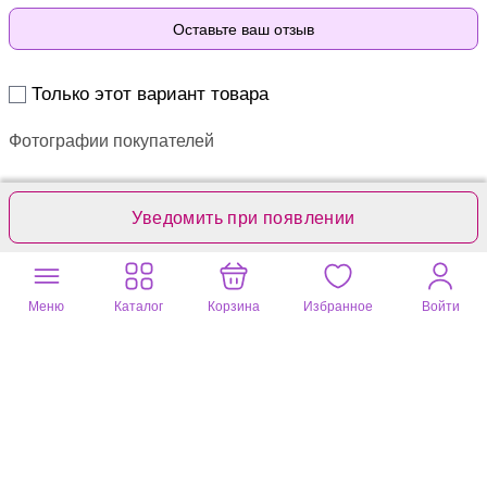
Оставьте ваш отзыв
Только этот вариант товара
Фотографии покупателей
Уведомить при появлении
Меню
Каталог
Корзина
Избранное
Войти
Марина
07 апр. 2026
цвет: черный
Очень красивый браслет! Хорошо смотрится на руке. У меня
объём запястья 17 см, застегнула браслет на первую дырочку,