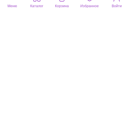
Меню
Каталог
Корзина
Избранное
Войти
Отзывы
Вопросы
1
1
Оставьте ваш отзыв
Только этот вариант товара
Татьяна
02 мая 2021
голубой, 62 размер (немного больше)
Хорошее качество товара
Полезный отзыв?
1
Вы недавно смотрели
Все