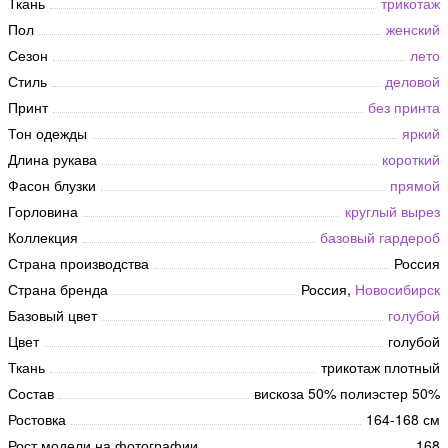
Ткань
трикотаж
Пол
женский
Сезон
лето
Стиль
деловой
Принт
без принта
Тон одежды
яркий
Длина рукава
короткий
Фасон блузки
прямой
Горловина
круглый вырез
Коллекция
базовый гардероб
Страна производства
Россия
Страна бренда
Россия,
Новосибирск
Базовый цвет
голубой
Цвет
голубой
Ткань
трикотаж плотный
Состав
вискоза 50% полиэстер 50%
Ростовка
164-168 см
Рост модели на фотографии
168