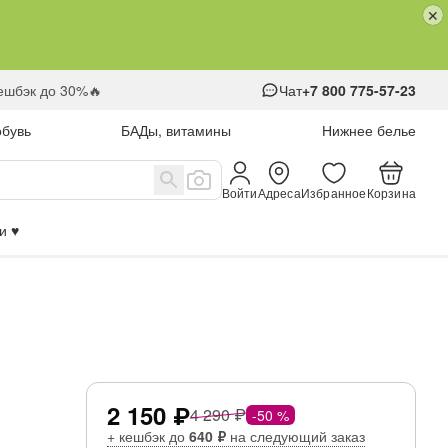
кешбэк до 30%🔥
Чат
+7 800 775-57-23
обувь
БАДы, витамины
Нижнее белье
Войти
Адреса
Избранное
Корзина
 ♥️
2 150 ₽
4 290 ₽
-50 %
+ кешбэк до
640 ₽
на следующий заказ