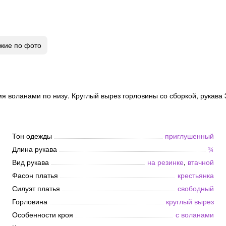
жие по фото
я воланами по низу. Круглый вырез горловины со сборкой, рукава 3
Тон одежды
приглушенный
Длина рукава
¾
Вид рукава
на резинке
,
втачной
Фасон платья
крестьянка
Силуэт платья
свободный
Горловина
круглый вырез
Особенности кроя
с воланами