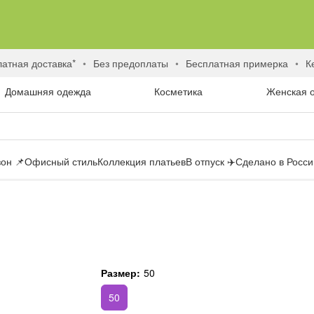
латная доставка*
без предоплаты
бесплатная примерка
Домашняя одежда
Косметика
Женская 
он 📌
Офисный стиль
Коллекция платьев
В отпуск ✈️
Сделано в России
Размер:
50
50