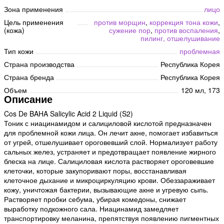
Зона применения
лицо
Цель применения
против морщин
,
коррекция тона кожи
,
(кожа)
сужение пор
,
против воспаления
,
пилинг, отшелушивание
Тип кожи
проблемная
Страна производства
Республика Корея
Страна бренда
Республика Корея
Объем
120 мл, 173
Описание
Cos De BAHA Salicylic Acid 2 Liquid (S2)
Тоник с ниацинамидом и салициловой кислотой предназначен
для проблемной кожи лица. Он лечит акне, помогает избавиться
от угрей, отшелушивает ороговевший слой. Нормализует работу
сальных желез, устраняет и предотвращает появление жирного
блеска на лице. Салициловая кислота растворяет ороговевшие
клеточки, которые закупоривают поры, восстанавливая
клеточное дыхание и микроциркуляцию крови. Обеззараживает
кожу, уничтожая бактерии, вызывающие акне и угревую сыпь.
Растворяет пробки себума, убирая комедоны, снижает
выработку подкожного сала. Ниацинамид замедляет
транспортировку меланина, препятствуя появлению пигментных