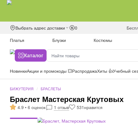
Выбрать адрес доставки
0
бесп
Платья
Блузки
Костюмы
Каталог
Новинки
Акции и промокоды 💥
Распродажа
Хиты 👍
Учебный сез
БИЖУТЕРИЯ
БРАСЛЕТЫ
Браслет Мастерская Крутовых
4.9 • 6 оценок
1 отзыв
531
нравится