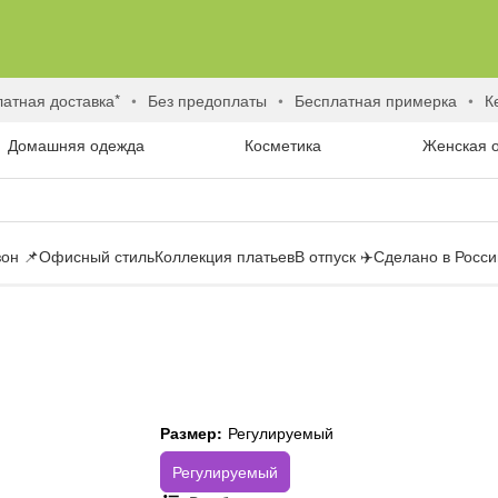
латная доставка*
без предоплаты
бесплатная примерка
Домашняя одежда
Косметика
Женская 
он 📌
Офисный стиль
Коллекция платьев
В отпуск ✈️
Сделано в России
Размер:
Регулируемый
Регулируемый