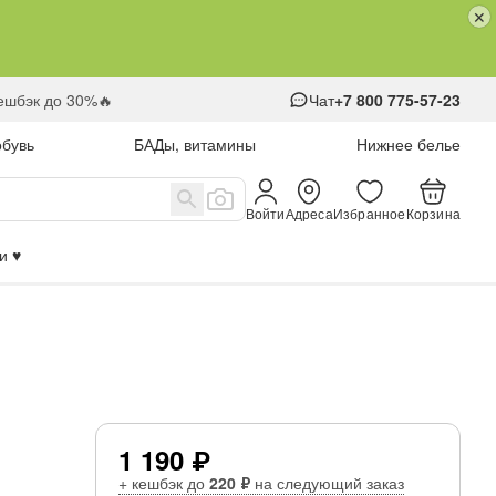
кешбэк до 30%🔥
Чат
+7 800 775-57-23
обувь
БАДы, витамины
Нижнее белье
Войти
Адреса
Избранное
Корзина
 ♥️
1 190 ₽
+ кешбэк до
220 ₽
на следующий заказ