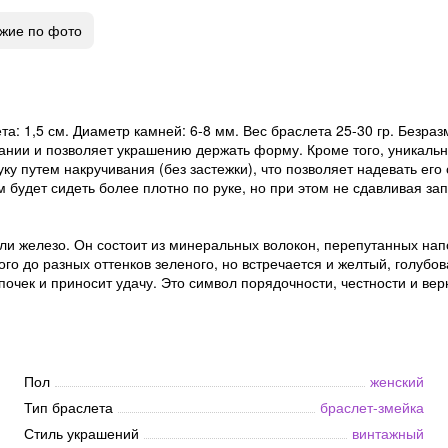
жие по фото
та: 1,5 см. Диаметр камней: 6-8 мм. Вес браслета 25-30 гр. Безра
вании и позволяет украшению держать форму. Кроме того, уникаль
у путем накручивания (без застежки), что позволяет надевать его
м будет сидеть более плотно по руке, но при этом не сдавливая зап
ли железо. Он состоит из минеральных волокон, перепутанных нап
го до разных оттенков зеленого, но встречается и желтый, голубов
очек и приносит удачу. Это символ порядочности, честности и ве
Пол
женский
Тип браслета
браслет-змейка
Стиль украшений
винтажный