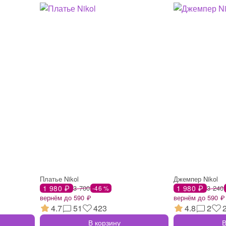
Платье Nikol
Джемпер Nikol
1 980 ₽
3 700
1 980 ₽
3 240
-46 %
вернём до 590 ₽
вернём до 590 ₽
4.7
51
423
4.8
2
В корзину
В