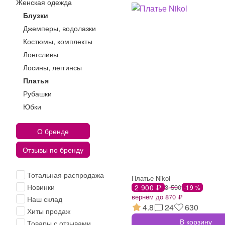
Женская одежда
Блузки
Джемперы, водолазки
Костюмы, комплекты
Лонгсливы
Лосины, леггинсы
Платья
Рубашки
Юбки
О бренде
Отзывы по бренду
Тотальная распродажа
Платье Nikol
Новинки
2 900 ₽
3 590
-19 %
вернём до 870 ₽
Наш склад
4.8
24
630
Хиты продаж
В корзину
Товары с отзывами