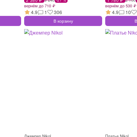
вернём до 710 ₽
вернём до 530 ₽
4.9
1
306
4.9
10
В корзину
В
Джемпер Nikol
Платье Nikol