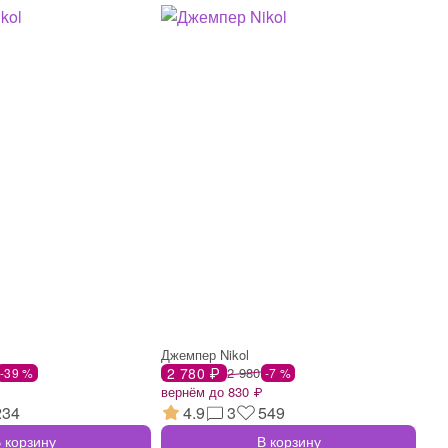
Джемпер Nikol
2 780 ₽
2 980
-39 %
-7 %
вернём до 830 ₽
234
4.9
3
549
 корзину
В корзину