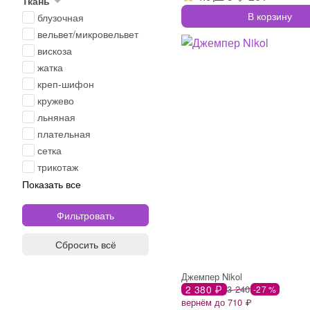
Ткань
В корзину
блузочная
вельвет/микровельвет
вискоза
жатка
креп-шифон
кружево
льняная
плательная
сетка
трикотаж
Показать все
Сбросить всё
Джемпер Nikol
2 380 ₽
3 240
-27 %
вернём до 710 ₽