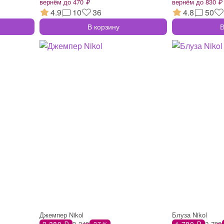
вернём до 470 ₽
вернём до 830 ₽
4.9
10
36
4.8
50
В корзину
В
Джемпер Nikol
Блуза Nikol
2 380 ₽
3 240
1 780 ₽
2 700
-27 %