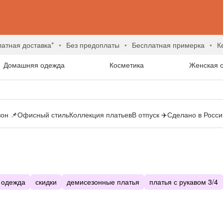
латная доставка*
без предоплаты
бесплатная примерка
Домашняя одежда
Косметика
Женская 
он 📌
Офисный стиль
Коллекция платьев
В отпуск ✈️
Сделано в России
 одежда
скидки
демисезонные платья
платья с рукавом 3/4