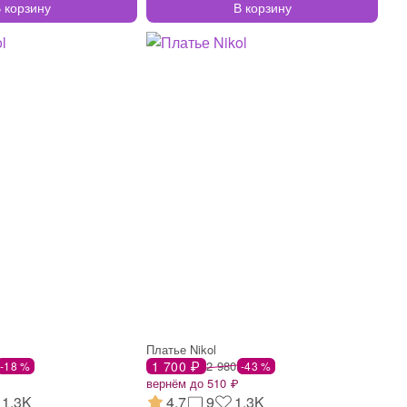
 корзину
В корзину
Платье Nikol
1 700 ₽
2 980
-18 %
-43 %
вернём до 510 ₽
1.3K
4.7
9
1.3K