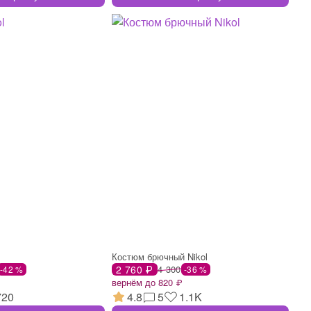
Костюм брючный Nikol
2 760 ₽
4 300
-42 %
-36 %
вернём до 820 ₽
720
4.8
5
1.1K