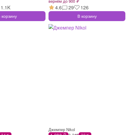
вернём до 900 ₽
1.1K
4.6
29
126
 корзину
В корзину
Джемпер Nikol
1 980 ₽
3 240
-34 %
-39 %