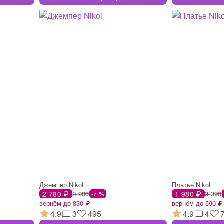
Джемпер Nikol
Платье Nikol
2 780 ₽
2 980
1 980 ₽
3 390
-7 %
вернём до 830 ₽
вернём до 590 ₽
4.9
3
495
4.9
4