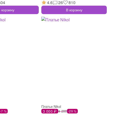
504
4.6
26
810
 корзину
В корзину
Платье Nikol
3 000 ₽
4 200
-7 %
-29 %