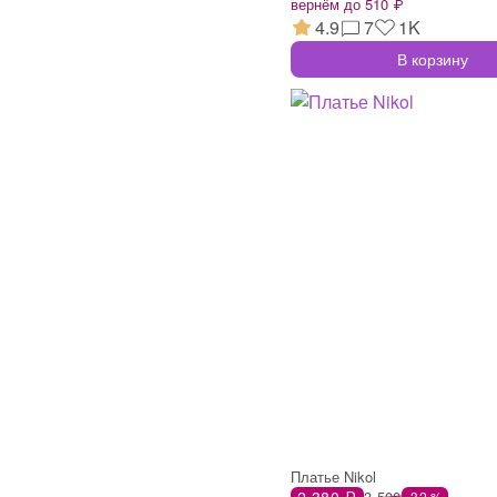
вернём до 510 ₽
4.9
7
1K
В корзину
Платье Nikol
2 380 ₽
3 500
-32 %