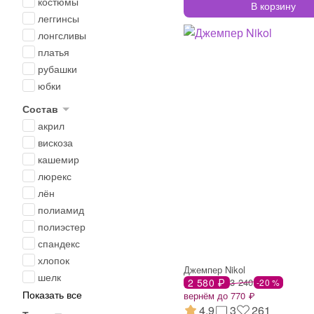
костюмы
В корзину
леггинсы
лонгсливы
платья
рубашки
юбки
Состав
акрил
вискоза
кашемир
люрекс
лён
полиамид
полиэстер
спандекс
хлопок
Джемпер Nikol
шелк
2 580 ₽
3 240
-20 %
Показать все
вернём до 770 ₽
4.9
3
261