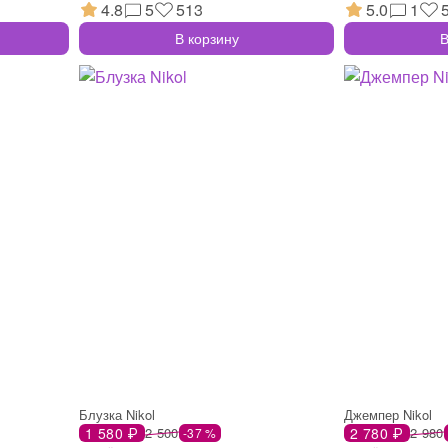
4.8
5
513
5.0
1
В корзину
В
Блузка Nikol
Джемпер Nikol
1 580 ₽
2 500
2 780 ₽
2 980
-37 %