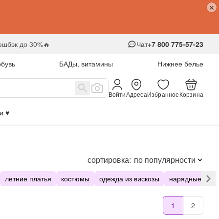
кешбэк до 30%🔥
Чат
+7 800 775-57-23
обувь
БАДы, витамины
Нижнее белье
Войти
Адреса
Избранное
Корзина
 ♥️
сортировка:
по популярности
летние платья
костюмы
одежда из вискозы
нарядные плат
1
2