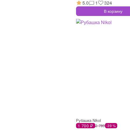
5.0
1
324
В корзину
Рубашка Nikol
1 700 ₽
2 780
-39 %