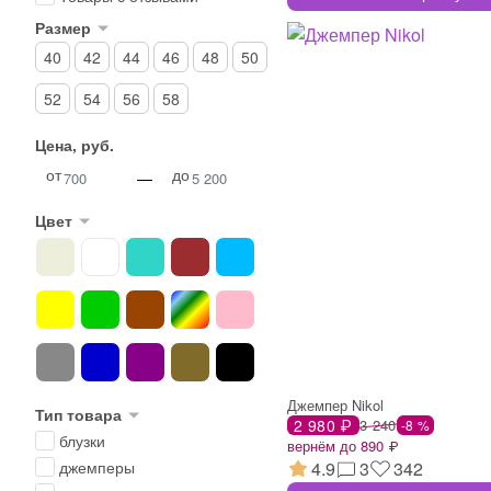
Размер
40
42
44
46
48
50
52
54
56
58
Цена, руб.
от
до
—
Цвет
Джемпер Nikol
Тип товара
2 980 ₽
3 240
-8 %
блузки
вернём до 890 ₽
4.9
3
342
джемперы