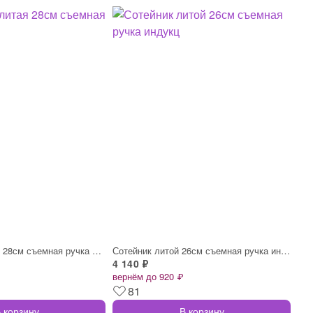
Сковорода литая 28см съемная ручка Черны
Сотейник литой 26см съемная ручка индукц
4 140 ₽
вернём до 920 ₽
81
 корзину
В корзину