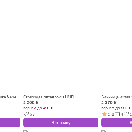
Жаровня 3,0л стеклянная крышка Черный гр
Сковорода литая 22см НМП
Блинница литая
2 200 ₽
2 370 ₽
вернём до 490 ₽
вернём до 530 ₽
27
5.0
4
В корзину
В