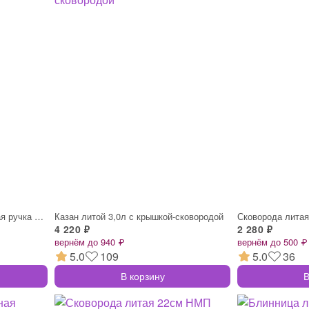
Сковорода литая 24см съемная ручка Ферра
Казан литой 3,0л с крышкой-сковородой
Сковорода лита
4 220 ₽
2 280 ₽
вернём до 940 ₽
вернём до 500 ₽
5.0
109
5.0
36
В корзину
В