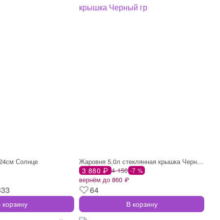
 24см Солнце
Жаровня 5,0л стеклянная крышка Черный гр
3 880 ₽
4 150
-7 %
вернём до 860 ₽
333
64
 корзину
В корзину