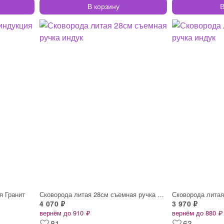
В корзину
В
я Гранит
Сковорода литая 28см съемная ручка индук
4 070 ₽
3 970 ₽
вернём до 910 ₽
вернём до 880 ₽
81
63