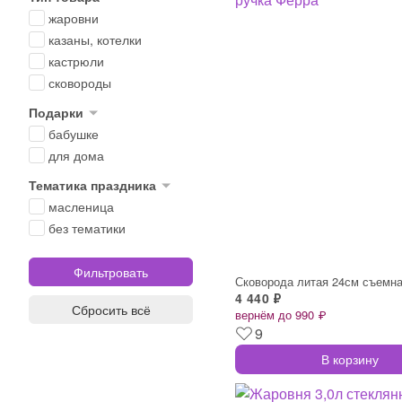
жаровни
казаны, котелки
кастрюли
сковороды
Подарки
бабушке
для дома
Тематика праздника
масленица
без тематики
4 440 ₽
Сбросить всё
вернём до 990 ₽
9
В корзину