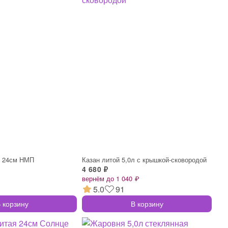
я 24см НМП
Казан литой 5,0л с крышкой-сковородой
4 680 ₽
вернём до 1 040 ₽
5.0
91
 корзину
В корзину