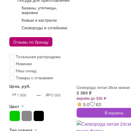
Посуда для приготовления
Казаны, утятницы,
жаровни
Ковши и кастрюли
Сковороды и сотейники
Отзывы по бренду
Тотальная распродажа
Новинки
Наш склад
Товары с отзывами
Цена, руб.
2 380 ₽
от
до
—
вернём до 530 ₽
5.0
63
Цвет
В корзину
Тип товара