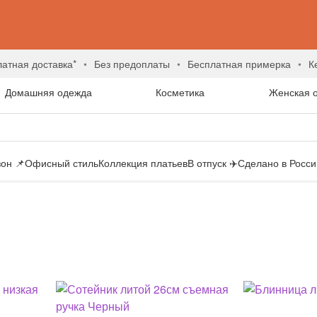
латная доставка*
без предоплаты
бесплатная примерка
Домашняя одежда
Косметика
Женская 
он 📌
Офисный стиль
Коллекция платьев
В отпуск ✈️
Сделано в России