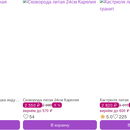
Жаровня 4,0л стеклянная крышка индукция
Сковорода литая 24см Карелия
Кастрюля литая 
2 550 ₽
2 690
2 820 ₽
3 010
-5 %
вернём до 570 ₽
вернём до 630 ₽
54
5.0
225
В корзину
В