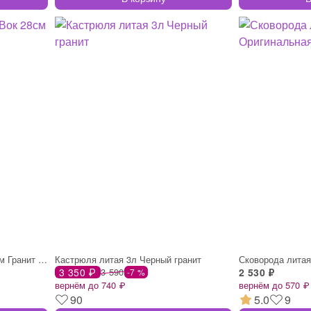
Сковорода а/пр литая Вок 28см Гранит инд
Кастрюля литая 3л Черный гранит
3 350 ₽
3 590
2 530 ₽
-7 %
вернём до 740 ₽
вернём до 570 ₽
90
5.0
9