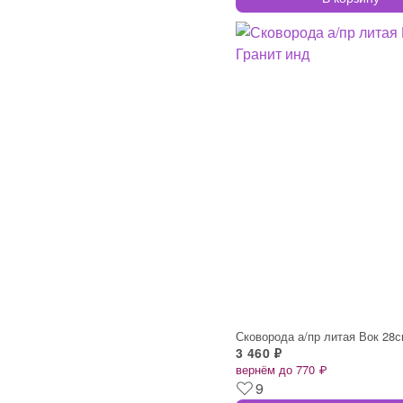
3 460 ₽
вернём до 770 ₽
9