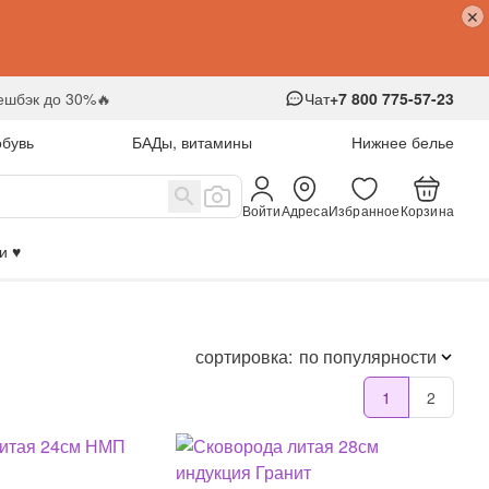
кешбэк до 30%🔥
Чат
+7 800 775-57-23
обувь
БАДы, витамины
Нижнее белье
Войти
Адреса
Избранное
Корзина
 ♥️
сортировка:
по популярности
1
2